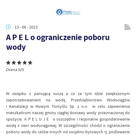
13 - 06 - 2023
A P E L o ograniczenie poboru
wody
Ocena 0/5
W związku z panującą suszą a co za tym idzie zwiększonym
zapotrzebowaniem na wodę, Przedsiębiorstwo Wodociągów
i Kanalizacji w Nowym Tomyślu Sp. z o.o. w celu zapewnienia
mieszkańcom naszej gminy ciągłej dostawy wody przeznaczonej do
spożycia A P E L U J E o oszczędne i racjonalne gospodarowanie
wodą z sieci wodociągowej. W szczególności chodzi o ograniczenie
poboru wody do celów innych niż socjalno-bytowych tj. podlewanie